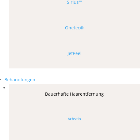
Sirius™
Onetec®
JetPeel
Behandlungen
Dauerhafte Haarentfernung
Achseln