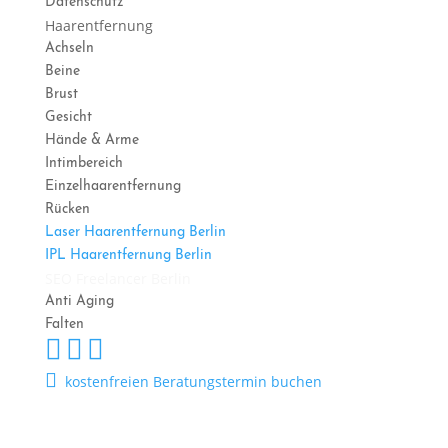
Datenschutz
Haarentfernung
Achseln
Beine
Brust
Gesicht
Hände & Arme
Intimbereich
Einzelhaarentfernung
Rücken
Laser Haarentfernung Berlin
IPL Haarentfernung Berlin
SEO Freelancer Berlin
Anti Aging
Falten




kostenfreien Beratungstermin buchen