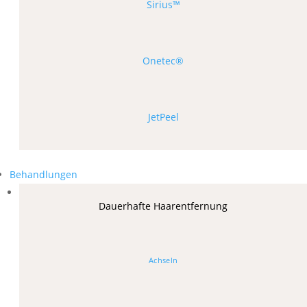
Sirius™
Onetec®
JetPeel
Behandlungen
Dauerhafte Haarentfernung
Achseln