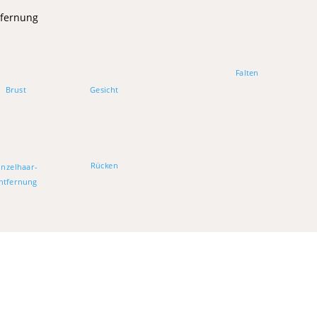
tfernung
Falten
Brust
Gesicht
Rücken
inzelhaar-
ntfernung