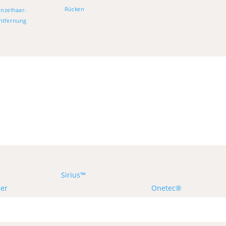
Rücken
inzelhaar-
ntfernung
Sirius™
ser
Onetec®