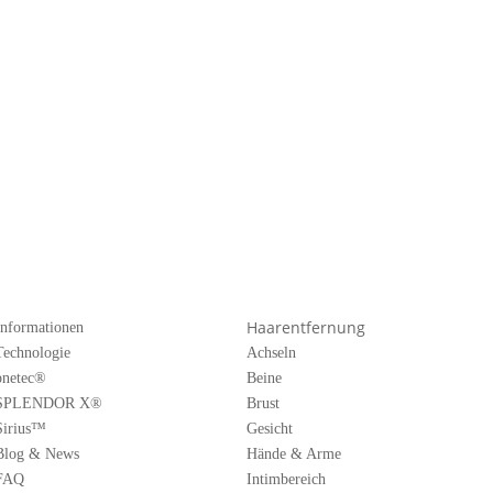
Haarentfernung
Informationen
Technologie
Achseln
onetec®
Beine
SPLENDOR X®
Brust
Sirius™
Gesicht
Blog & News
Hände & Arme
FAQ
Intimbereich