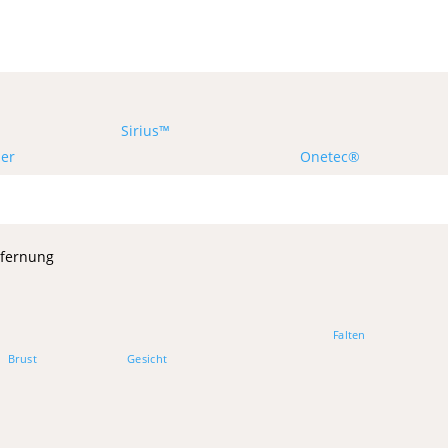
Sirius™
ser
Onetec®
tfernung
Falten
Brust
Gesicht