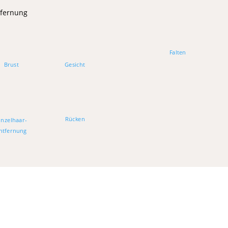
tfernung
Falten
Brust
Gesicht
Rücken
inzelhaar-
ntfernung