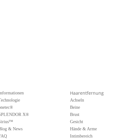
Haarentfernung
Informationen
Technologie
Achseln
onetec®
Beine
SPLENDOR X®
Brust
Sirius™
Gesicht
Blog & News
Hände & Arme
FAQ
Intimbereich