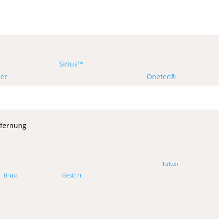
Sirius™
ser
Onetec®
tfernung
Falten
Brust
Gesicht