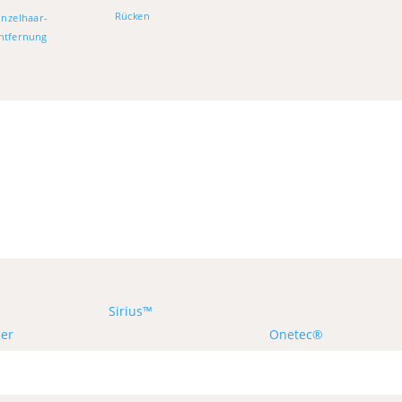
Rücken
inzelhaar-
ntfernung
Sirius™
ser
Onetec®