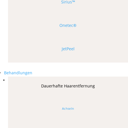
Sirius™
Onetec®
JetPeel
Behandlungen
Dauerhafte Haarentfernung
Achseln