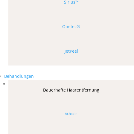
Sirius™
Onetec®
JetPeel
Behandlungen
Dauerhafte Haarentfernung
Achseln