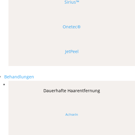
Sirius™
Onetec®
JetPeel
Behandlungen
Dauerhafte Haarentfernung
Achseln