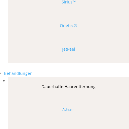
Sirius™
Onetec®
JetPeel
Behandlungen
Dauerhafte Haarentfernung
Achseln