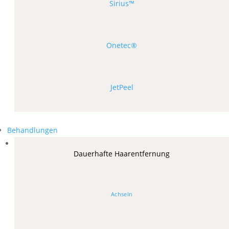
Sirius™
Onetec®
JetPeel
Behandlungen
Dauerhafte Haarentfernung
Achseln