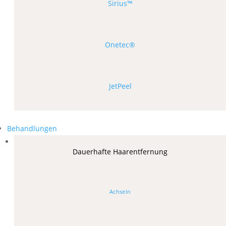
Sirius™
Onetec®
JetPeel
Behandlungen
Dauerhafte Haarentfernung
Achseln