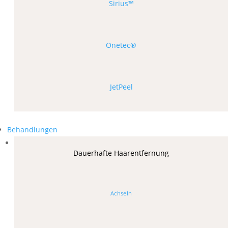
Sirius™
Onetec®
JetPeel
Behandlungen
Dauerhafte Haarentfernung
Achseln