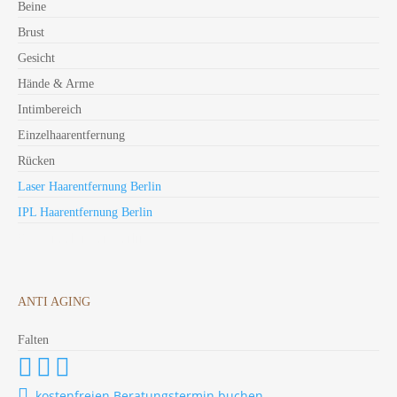
Beine
Brust
Gesicht
Hände & Arme
Intimbereich
Einzelhaarentfernung
Rücken
Laser Haarentfernung Berlin
IPL Haarentfernung Berlin
SEO Freelancer Berlin
ANTI AGING
Falten




kostenfreien Beratungstermin buchen