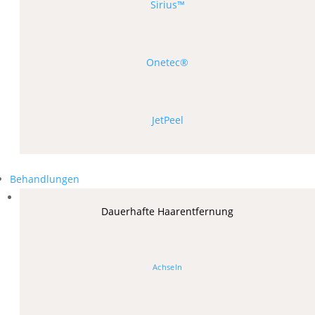
Sirius™
Onetec®
JetPeel
Behandlungen
Dauerhafte Haarentfernung
Achseln